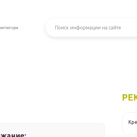
хитектуре
РЕ
Кре
жание: