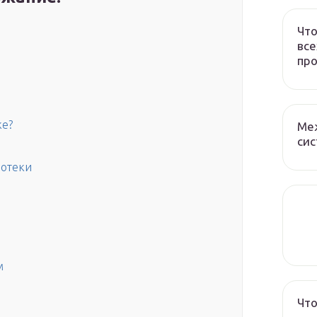
Что
все
про
ке?
Ме
сис
потеки
м
Что