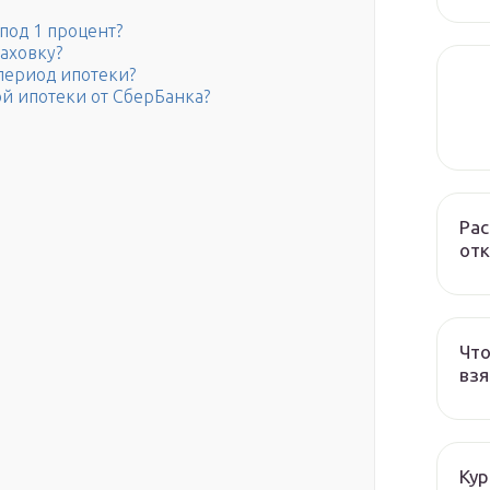
под 1 процент?
аховку?
 период ипотеки?
ой ипотеки от СберБанка?
Рас
отк
Что
взя
Кур