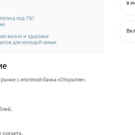
в м
ипотека под 1%?
ьи
Вкл
ния жизни и здоровья
дитов для молодой семьи
ие
 рынке с ипотекой банка «Открытие».
блей,
 кредита,