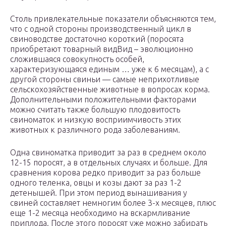
Столь привлекательные показатели объясняются тем,
что с одной стороны производственный цикл в
свиноводстве достаточно короткий (поросята
приобретают товарный видВид – эволюционно
сложившаяся совокупность особей,
характеризующаяся единым … уже к 6 месяцам), а с
другой стороны свиньи — самые неприхотливые
сельскохозяйственные животные в вопросах корма.
Дополнительными положительными факторами
можно считать также большую плодовитость
свиноматок и низкую восприимчивость этих
животных к различного рода заболеваниям.
Одна свиноматка приводит за раз в среднем около
12-15 поросят, а в отдельных случаях и больше. Для
сравнения корова редко приводит за раз больше
одного теленка, овцы и козы дают за раз 1-2
детенышей. При этом период вынашивания у
свиней составляет немногим более 3-х месяцев, плюс
еще 1-2 месяца необходимо на вскармливание
приплода. После этого поросят уже можно забирать