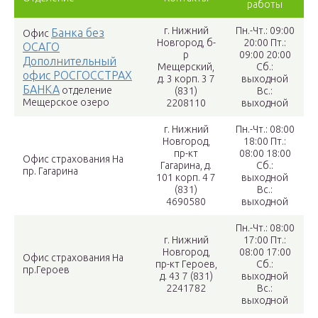
работы
г. Нижний
Пн.-Чт.: 09:00
Банка без
Офис
Новгород, б-
20:00 Пт.:
ОСАГО
р
09:00 20:00
Дополнительный
Мещерский,
Сб.:
офис РОСГОССТРАХ
д. 3 корп. 3 7
выходной
БАНКА
отделение
(831)
Вс.:
Мещерское озеро
2208110
выходной
г. Нижний
Пн.-Чт.: 08:00
Новгород,
18:00 Пт.:
пр-кт
08:00 18:00
Офис страхования На
Гагарина, д.
Сб.:
пр. Гагарина
101 корп. 4 7
выходной
(831)
Вс.:
4690580
выходной
Пн.-Чт.: 08:00
г. Нижний
17:00 Пт.:
Новгород,
08:00 17:00
Офис страхования На
пр-кт Героев,
Сб.:
пр.Героев
д. 43 7 (831)
выходной
2241782
Вс.:
выходной