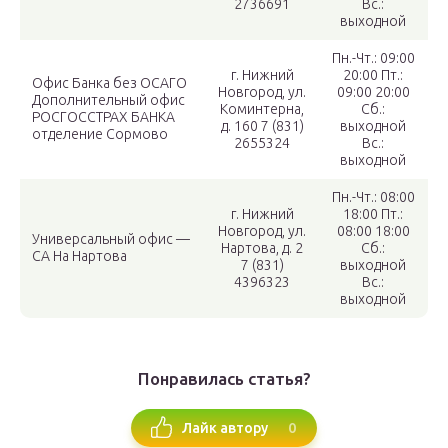
2736691
Вс.:
выходной
Пн.-Чт.: 09:00
г. Нижний
20:00 Пт.:
Офис Банка без ОСАГО
Новгород, ул.
09:00 20:00
Дополнительный офис
Коминтерна,
Сб.:
РОСГОССТРАХ БАНКА
д. 160 7 (831)
выходной
отделение Сормово
2655324
Вс.:
выходной
Пн.-Чт.: 08:00
г. Нижний
18:00 Пт.:
Новгород, ул.
08:00 18:00
Универсальный офис —
Нартова, д. 2
Сб.:
СА На Нартова
7 (831)
выходной
4396323
Вс.:
выходной
Понравилась статья?
0
Лайк автору