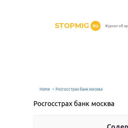
STOPMIG
RU
Журнал об ар
Home
Росгосстрах банк москва
Росгосстрах банк москва
Содер