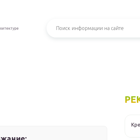
хитектуре
РЕ
Кре
жание: