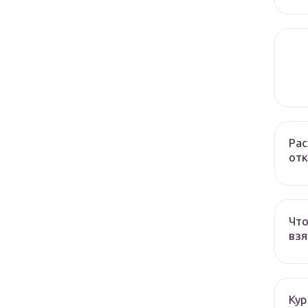
Рас
отк
Что
взя
Кур