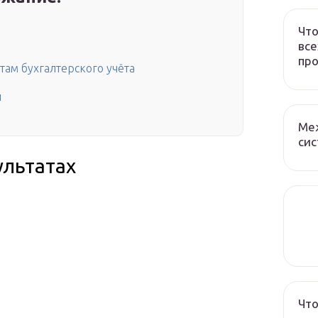
Что
все
про
там бухгалтерского учёта
и
Ме
сис
ультатах
Что