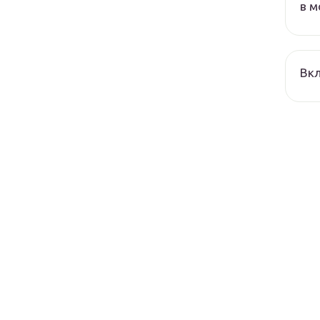
в м
Вкл