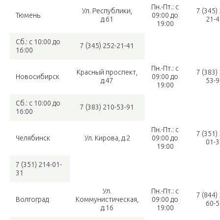
Пн.-Пт.: с
Ул. Республики,
7 (345)
Тюмень
09:00 до
д.61
21-4
19:00
Сб.: с 10:00 до
7 (345) 252-21-41
16:00
Пн.-Пт.: с
Красный проспект,
7 (383)
Новосибирск
09:00 до
д.47
53-9
19:00
Сб.: с 10:00 до
7 (383) 210-53-91
16:00
Пн.-Пт.: с
7 (351)
Челябинск
Ул. Кирова, д.2
09:00 до
01-3
19:00
7 (351) 214-01-
31
Ул.
Пн.-Пт.: с
7 (844)
Волгоград
Коммунистическая,
09:00 до
60-5
д.16
19:00