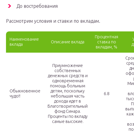
До востребования
Рассмотрим условия и ставки по вкладам.
Процентная
Наименование
Описание вклада
ставка по
вклада
д
вкладам, %
Сро
сре
Приумножение
дн
собственных
офо
денежных средств и
одновременная
Ми
помощь больным
Обыкновенное
детям, поскольку
6.8
вл
чудо!!
небольшая часть
тыс
дохода идет в
П
Благотворительный
вып
фонд Синара.
каж
Проценты по вкладу
самые высокие.
во
по