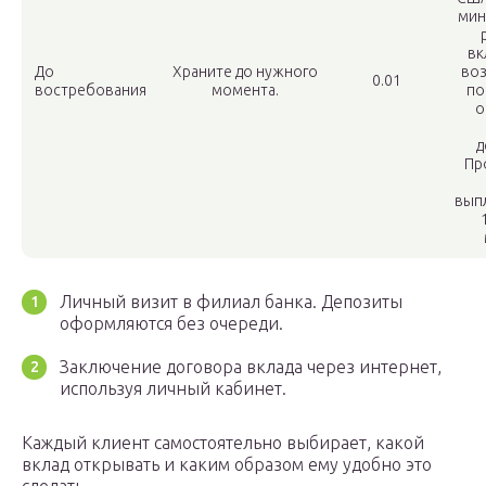
мин
вк
До
Храните до нужного
во
0.01
востребования
момента.
по
о
д
Пр
вып
Личный визит в филиал банка. Депозиты
оформляются без очереди.
Заключение договора вклада через интернет,
используя личный кабинет.
Каждый клиент самостоятельно выбирает, какой
вклад открывать и каким образом ему удобно это