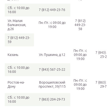
Сб.: с 10:00 до
7 (812) 449-23-76
16:00
Ул. Малая
7 (812)
Пн.-Пт.: с 09:00 до
Балканская,
449-23-
19:00
д.26
58
7 (812) 449-23-
59
Пн.-Пт.: с
7 (843)
Казань
Ул. Пушкина, д.12
09:00 до
25-2
19:00
Сб.: с 10:00 до
7 (843) 567-25-22
16:00
Пн.-Пт.: с
Ростов-на-
Ворошиловский
7 (863)
09:00 до
Дону
проспект, 39/115
29-7
19:00
Сб.: с 10:00 до
7 (863) 204-29-73
16:00