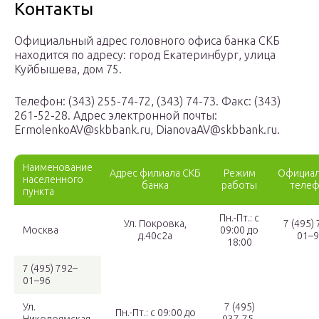
Контакты
Официальный адрес головного офиса банка СКБ
находится по адресу: город Екатеринбург, улица
Куйбышева, дом 75.
Телефон: (343) 255-74-72, (343) 74-73. Факс: (343)
261-52-28. Адрес электронной почты:
ErmolenkoAV@skbbank.ru, DianovaAV@skbbank.ru.
Наименование
Адрес филиала СКБ
Режим
Официа
населенного
банка
работы
теле
пункта
Пн.-Пт.: с
Ул. Покровка,
7 (495)
Москва
09:00 до
д.40с2а
01–
18:00
7 (495) 792–
01–96
Ул.
7 (495)
Пн.-Пт.: с 09:00 до