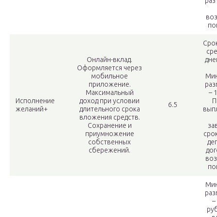
раз
во
по
Сро
сре
Онлайн-вклад.
дне
Оформляется через
мобильное
Ми
приложение.
раз
Максимальный
– 
Исполнение
доход при условии
П
6.5
желаний+
длительного срока
вып
вложения средств.
Сохранение и
за
приумножение
сро
собственных
де
сбережений.
дог
во
по
Ми
раз
–
ру