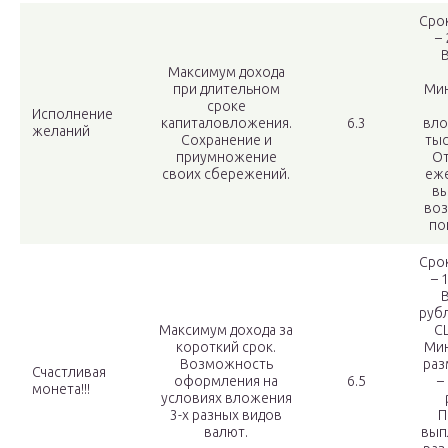
Сро
– 
Максимум дохода
при длительном
Ми
сроке
Исполнение
капиталовложения.
6.3
вло
желаний
Сохранение и
тыс
приумножение
От
своих сбережений.
еж
вы
во
по
Сро
– 
руб
Максимум дохода за
С
короткий срок.
Ми
Возможность
раз
Счастливая
оформления на
6.5
–
монета!!!
условиях вложения
3-х разных видов
П
валют.
вып