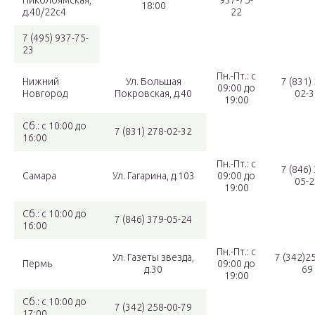
Николоямская,
937-75-
18:00
д.40/22с4
22
7 (495) 937-75-
23
Пн.-Пт.: с
Нижний
Ул. Большая
7 (831)
09:00 до
Новгород
Покровская, д.40
02-3
19:00
Сб.: с 10:00 до
7 (831) 278-02-32
16:00
Пн.-Пт.: с
7 (846)
Самара
Ул. Гагарина, д.103
09:00 до
05-2
19:00
Сб.: с 10:00 до
7 (846) 379-05-24
16:00
Пн.-Пт.: с
Ул. Газеты звезда,
7 (342)2
Пермь
09:00 до
д.30
69
19:00
Сб.: с 10:00 до
7 (342) 258-00-79
17:00