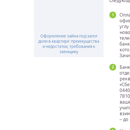
следующи
Опла
офиц
углу
ново
Оформление займа под залог
теле
доли в квартире: преимущества
банк
и недостатки, требования к
кото
заемщику
Зачи
Банк
отде
рекв
«Сбе
0440
7810
ваше
учит
взим
– до