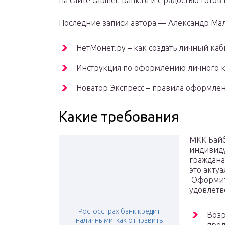
на сайте cabinet-bank.ru и с радостью гото
Последние записи автора — Александр Ма
НетМонет.ру – как создать личный каб
Инструкция по оформлению личного к
Новатор Экспресс – правила оформлен
Какие требования
МКК Байб
индивиду
граждана
это акту
Оформить
удовлет
Росгосстрах банк кредит
Возр
наличными: как отправить