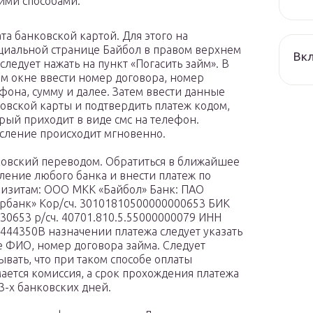
ми способами:
та банковской картой. Для этого на
иальной странице Байбол в правом верхнем
Вкл
 следует нажать на пункт «Погасить займ». В
м окне ввести номер договора, номер
фона, сумму и далее. Затем ввести данные
овской карты и подтвердить платеж кодом,
рый приходит в виде смс на телефон.
сление происходит мгновенно.
овский переводом. Обратиться в ближайшее
ление любого банка и внести платеж по
изитам: ООО МКК «Байбол» Банк: ПАО
рбанк» Кор/сч. 30101810500000000653 БИК
30653 р/сч. 40701.810.5.55000000079 ИНН
444350В назначении платежа следует указать
 ФИО, номер договора займа. Следует
ывать, что при таком способе оплаты
ается комиссия, а срок прохождения платежа
 3-х банковских дней.