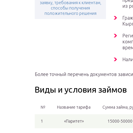
пред
заявку, требования к клиентам,
из р
способы получения
положительного решения
Граж
Кырг
Реги
комп
врем
Нали
Более точный перечень документов зависит
Виды и условия займов
№
Название тарифа
Сумма займа, р
1
«Паритет»
15000-50000