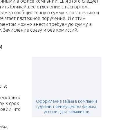
чными в офисе компании. Для этого следует
тить ближайшее отделение с паспортом.
джер сообщит точную сумму к погашению и
ечатает платежное поручение. И с этим
ментом можно внести требуемую сумму в
у. Зачисление сразу и без комиссий.
и
тв;
несколько
Оформление займа в компании
орых срок
гудмани: преимущества фирмы,
овии, что
условия для заемщиков
йма;