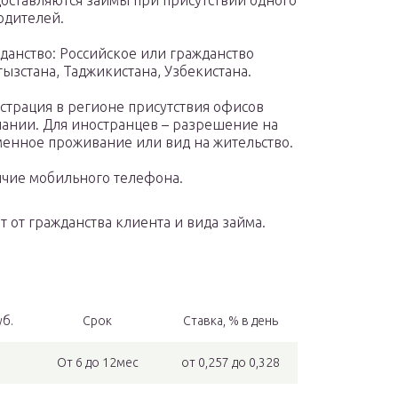
оставляются займы при присутствии одного
одителей.
данство: Российское или гражданство
ызстана, Таджикистана, Узбекистана.
страция в регионе присутствия офисов
ании. Для иностранцев – разрешение на
енное проживание или вид на жительство.
чие мобильного телефона.
 от гражданства клиента и вида займа.
уб.
Срок
Ставка, % в день
От 6 до 12мес
от 0,257 до 0,328