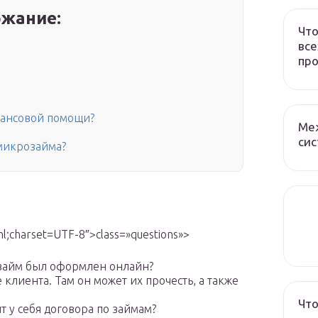
жание:
Что
все
про
нансовой помощи?
Ме
сис
микрозайма?
l;charset=UTF-8″>class=»questions»>
 займ был оформлен онлайн?
клиента. Там он может их прочесть, а также
Что
 у себя договора по займам?