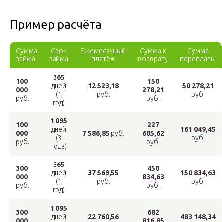
Пример расчёта
Сумма
Срок
Ежемесячный
Сумма к
Сумма
займа
займа
платёж
возврату
переплаты
365
100
150
дней
12 523,18
50 278,21
000
278,21
(1
руб.
руб.
руб.
руб.
год)
1 095
100
227
дней
161 049,45
000
7 586,85
руб.
605,62
(3
руб.
руб.
руб.
года)
365
300
450
дней
37 569,55
150 834,63
000
834,63
(1
руб.
руб.
руб.
руб.
год)
1 095
300
682
дней
22 760,56
483 148,34
000
816,85