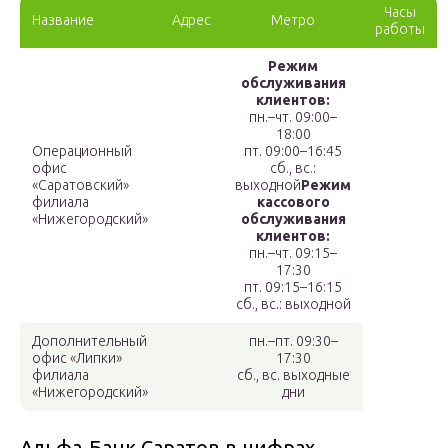
Часы
Название
Адрес
Метро
работы
Режим
обслуживания
клиентов:
пн.–чт. 09:00–
18:00
Операционный
пт. 09:00–16:45
офис
сб., вс.:
«Саратовский»
выходной
Режим
филиала
кассового
«Нижегородский»
обслуживания
клиентов:
пн.–чт. 09:15–
17:30
пт. 09:15–16:15
сб., вс.: выходной
Дополнительный
пн.–пт. 09:30–
офис «Липки»
17:30
филиала
сб., вс. выходные
«Нижегородский»
дни
Альфа-Банк Саратов в цифрах