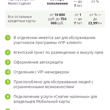
— до
от %
#вместоденег
пополнения
7
лет
от
10 800
от
1
от % —
Все остальные
руб. до
750
— до
до
кредитные карты
000
руб.
7
лет
23,99
%+
В отделении имеется зал для обслуживания
участников программы «VIP-клиент»
Агентский пункт по размещению и выкупу паев
Оформление автокредита
Отделения с VIP-менеджером
Приспособлено для обслуживания людей с
ограниченными возможностями
Подключение услуги «Снятие наличных» для
владельцев Мобильной карты