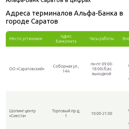
Адреса терминалов Альфа-Банка в
городе Саратов
Адрес
Место установки
Часы работы
Вн
Банкомата
пн-пт 09:00-
Соборная ул.,
ОО «Саратовский»
18:00сб,вс
14А
выходной
Шопинг центр
Торговый пр⁠-⁠д,
10:00-21:00
«Сиеста»
1