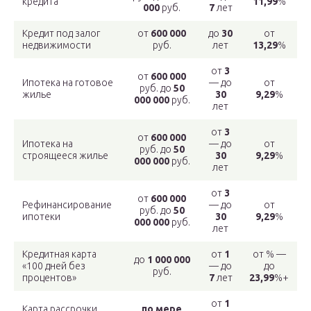
кредита
11,99
%
000
руб.
7
лет
Кредит под залог
от
600 000
до
30
от
недвижимости
руб.
лет
13,29
%
от
3
от
600 000
Ипотека на готовое
— до
от
руб. до
50
жилье
30
9,29
%
000 000
руб.
лет
от
3
от
600 000
Ипотека на
— до
от
руб. до
50
строящееся жилье
30
9,29
%
000 000
руб.
лет
от
3
от
600 000
Рефинансирование
— до
от
руб. до
50
ипотеки
30
9,29
%
000 000
руб.
лет
Кредитная карта
от
1
от % —
до
1 000 000
«100 дней без
— до
до
руб.
процентов»
7
лет
23,99
%+
от
1
Карта рассрочки
по мере