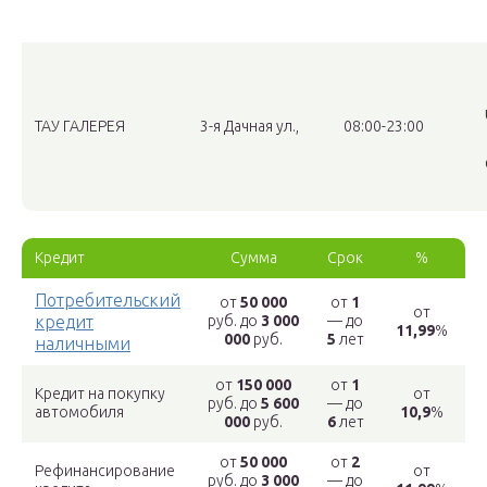
ТАУ ГАЛЕРЕЯ
3⁠-⁠я Дачная ул.,
08:00-23:00
Кредит
Сумма
Срок
%
Потребительский
от
50 000
от
1
от
кредит
руб. до
3 000
— до
11,99
%
000
руб.
5
лет
наличными
от
150 000
от
1
Кредит на покупку
от
руб. до
5 600
— до
автомобиля
10,9
%
000
руб.
6
лет
от
50 000
от
2
Рефинансирование
от
руб. до
3 000
— до