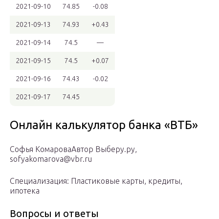
2021-09-10
74.85
-0.08
2021-09-13
74.93
+0.43
2021-09-14
74.5
—
2021-09-15
74.5
+0.07
2021-09-16
74.43
-0.02
2021-09-17
74.45
Онлайн калькулятор банка «ВТБ»
Софья КомароваАвтор Выберу.ру,
sofyakomarova@vbr.ru
Специализация: Пластиковые карты, кредиты,
ипотека
Вопросы и ответы