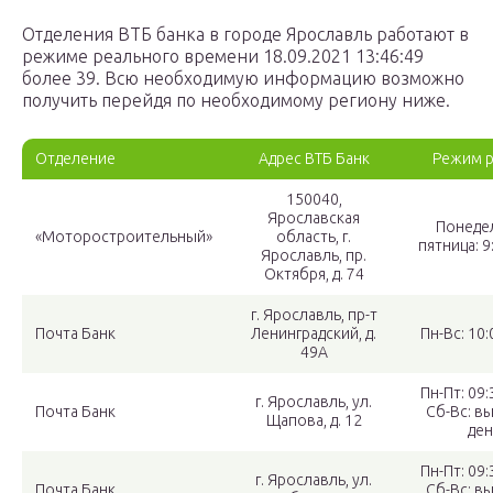
Отделения ВТБ банка в городе Ярославль работают в
режиме реального времени 18.09.2021 13:46:49
более 39. Всю необходимую информацию возможно
получить перейдя по необходимому региону ниже.
Отделение
Адрес ВТБ Банк
Режим 
150040,
Ярославская
Понеде
«Моторостроительный»
область, г.
пятница: 9
Ярославль, пр.
Октября, д. 74
г. Ярославль, пр-т
Почта Банк
Ленинградский, д.
Пн-Вс: 10:
49А
Пн-Пт: 09:
г. Ярославль, ул.
Почта Банк
Сб-Вс: в
Щапова, д. 12
ден
Пн-Пт: 09:
г. Ярославль, ул.
Почта Банк
Сб-Вс: в