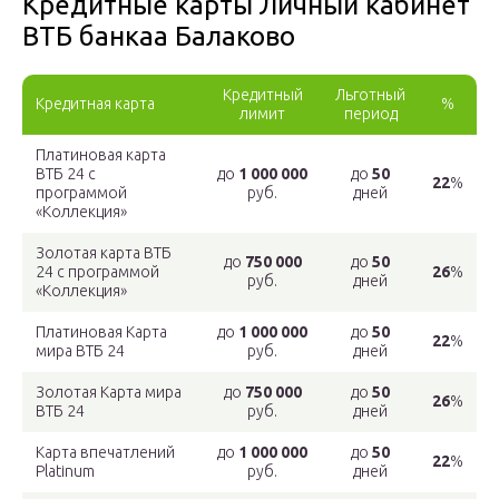
Кредитные карты Личный кабинет
ВТБ банкаа Балаково
Кредитный
Льготный
Кредитная карта
%
лимит
период
Платиновая карта
ВТБ 24 с
до
1 000 000
до
50
22
%
программой
руб.
дней
«Коллекция»
Золотая карта ВТБ
до
750 000
до
50
24 с программой
26
%
руб.
дней
«Коллекция»
Платиновая Карта
до
1 000 000
до
50
22
%
мира ВТБ 24
руб.
дней
Золотая Карта мира
до
750 000
до
50
26
%
ВТБ 24
руб.
дней
Карта впечатлений
до
1 000 000
до
50
22
%
Platinum
руб.
дней