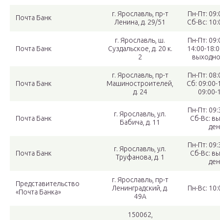
г. Ярославль, пр-т
Пн-Пт: 09:
Почта Банк
Ленина, д. 29/51
Сб-Вс: 10:
г. Ярославль, ш.
Пн-Пт: 09:
Почта Банк
Суздальское, д. 20 к.
14:00-18:0
2
выходно
г. Ярославль, пр-т
Пн-Пт: 08:
Почта Банк
Машиностроителей,
Сб: 09:00-1
д. 24
09:00-1
Пн-Пт: 09:
г. Ярославль, ул.
Почта Банк
Сб-Вс: в
Бабича, д. 11
ден
Пн-Пт: 09:
г. Ярославль, ул.
Почта Банк
Сб-Вс: в
Труфанова, д. 1
ден
г. Ярославль, пр-т
Представительство
Ленинградский, д.
Пн-Вс: 10:
«Почта Банка»
49А
150062,