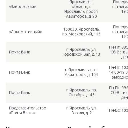
Ярославская
Понеде
«Заволжский»
область, г.
пятница:
Ярославль, просп.
19:
Авиаторов, д. 90
Понеде
150030, Ярославль,
«Локомотивный»
пятница:
пр. Московский, 115
19:
Пн-Пт: 09:
г. Ярославль, ул.
Почта Банк
Сб-Вс: в
Городской Вал, д. 13
ден
Пн-Пт: 10:
г. Ярославль, пр-т
Почта Банк
14:00-19:0
Авиаторов, д. 104
выходно
Пн-Пт: 09:
г. Ярославль, пр.
Почта Банк
Сб-Вс: в
Октября, д. 45
ден
Представительство
г. Ярославль, ул.
Пн-Вс: 10:
«Почта Банка»
Гоголя, д. 2