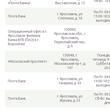
Пн-Вс: 10:
«Почта Банка»
Выставочная, д. 12
Пн-Пт: 09:
г. Ярославль, ул.
Почта Банк
15:00-18:0
Слепнева, д. 18
выходно
150000,
Операционный офис в г.
Ярославская обл., г.
Ярославле филиала
Ярославль,
Банка ВТБ (ПАО) в г.
Первомайский пер.,
Воронеже
д. 4
150048, г.
Понеде
Ярославль,
пятница: 9:
«Московский проспект»
Московский пр-т, д.
Суббота:
147
20:
Пн-Пт: 09:
г. Ярославль, ул.
Почта Банк
14:00-18:0
Гагарина, д. 43
выходно
Пн-Пт: 09:
г. Ярославль, ул.
Почта Банк
Сб-Вс: в
Жукова, д. 33
ден