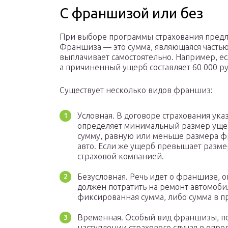
С франшизой или без
При выборе программы страхования предл
Франшиза — это сумма, являющаяся частью
выплачивает самостоятельно. Например, ес
а причиненный ущерб составляет 60 000 руб
Существует несколько видов франшиз:
Условная. В договоре страхования ука
определяет минимальный размер ущер
сумму, равную или меньше размера ф
авто. Если же ущерб превышает разме
страховой компанией.
Безусловная. Речь идет о франшизе, 
должен потратить на ремонт автомобил
фиксированная сумма, либо сумма в 
Временная. Особый вид франшизы, по
наступлении страхового случая в оп