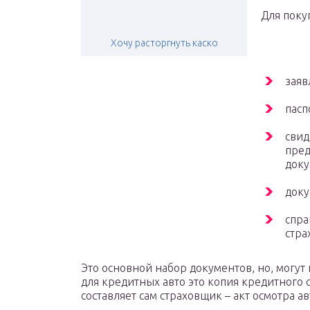
Для поку
Хочу расторгнуть каско
заяв
пасп
свид
пред
доку
доку
спра
стра
Это основной набор документов, но, могут
для кредитных авто это копия кредитного 
составляет сам страховщик – акт осмотра а