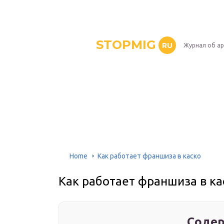
STOPMIG
RU
Журнал об ар
Home
Как работает франшиза в каско
Как работает франшиза в ка
Содер