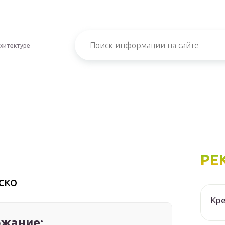
хитектуре
РЕ
ско
Кре
жание: