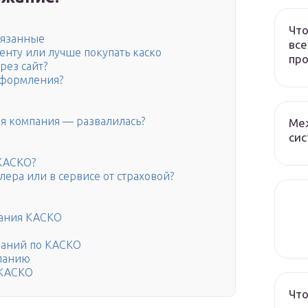
Что
вязанные
все
генту или лучше покупать каско
про
рез сайт?
оформления?
ая компания — развалилась?
Ме
сис
 КАСКО?
лера или в сервисе от страховой?
вания КАСКО
паний по КАСКО
мпанию
 КАСКО
Что