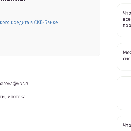
Что
все
ского кредита в СКБ-Банке
про
Ме
сис
arova@vbr.ru
ты, ипотека
Что