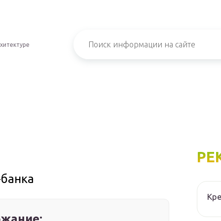
хитектуре
РЕ
-банка
Кре
жание: