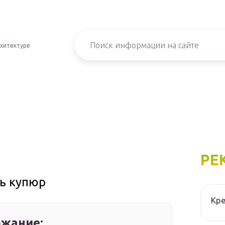
хитектуре
РЕ
ь купюр
Кре
жание: