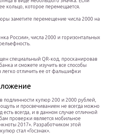
олнца в виде небольшого значка. Если
ее кольцо, которое перемещается.
пюры заметите перемещение числа 2000 на
ка России», числа 2000 и горизонтальных
рельефность.
ещен специальный QR-код, просканировав
банка и сможете изучить все способы
 легко отличить ее от фальшифки
иложение
в подлинности купюр 200 и 2000 рублей,
а ощупь и просвечиванием не всегда можно
 есть всегда, и в данном случае отличной
бам проверки является мобильное
нкноты 2017». Разработчиком этой
упюр стал «Госзнак».