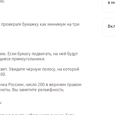
мо.
в м
, проверьте бумажку как минимум на три
Вкл
ю. Если бумагу подвигать, на ней будут
щиеся прямоугольники.
вет. Увидите черную полосу, на которой
00.
нка России», число 200 в верхнем правом
кноты. Вы заметите рельефность.
: