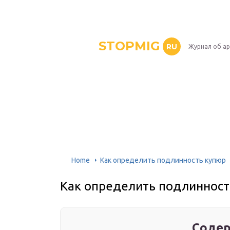
STOPMIG
RU
Журнал об ар
Home
Как определить подлинность купюр
Как определить подлинност
Содер