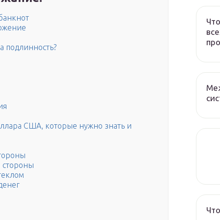
банкнот
Что
ложение
все
про
а подлинность?
Ме
сис
ия
оллара США, которые нужно знать и
тороны
 стороны
теклом
денег
Что