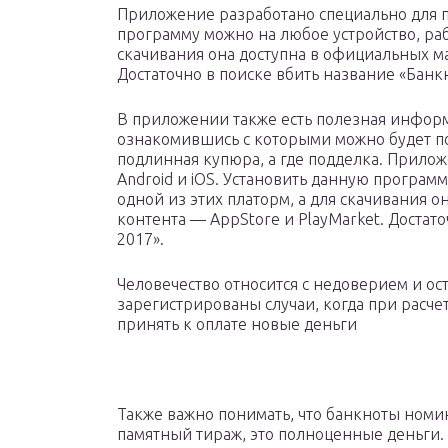
Приложение разработано специально для п
программу можно на любое устройство, раб
скачивания она доступна в официальных ма
Достаточно в поиске вбить название «Банк
В приложении также есть полезная информ
ознакомившись с которыми можно будет по
подлинная купюра, а где подделка. Прило
Android и iOS. Установить данную програм
одной из этих платорм, а для скачивания 
контента — AppStore и PlayMarket. Достат
2017».
Человечество относится с недоверием и о
зарегистрированы случаи, когда при расче
принять к оплате новые деньги
Также важно понимать, что банкноты номи
памятный тираж, это полноценные деньги. 