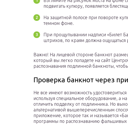
Взгляните на рисунок моста на фоне с
подвигать купюру, появляется блестящ
На защитной полосе при повороте ку
темном фоне.
При прощупывании надписи «Билет Бан
штрихов, по краям должна ощущаться 
Важно! На лицевой стороне банкнот разм
который вы легко попадете на сайт Центро
распознавания подлинной банкноты, чтобы
Проверка банкнот через пр
Не все имеют возможность удостовериться 
используя специальное оборудование, а н
отличить подделку от подлинника. Но выход
альтернативой вышеперечисленным спосо
приложение, которое так и называется «Ба
программы по распознаванию фальшивых к