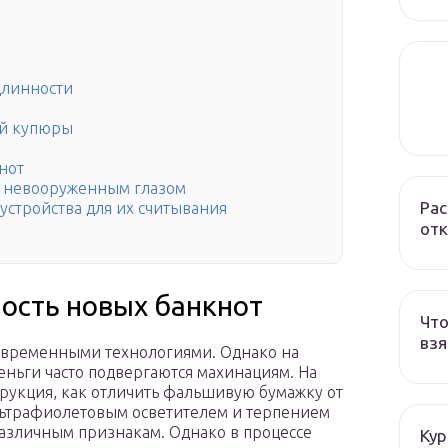
длинности
ой купюры
нот
 невооруженным глазом
Рас
стройства для их считывания
отк
ость новых банкнот
Что
взя
овременными технологиями. Однако на
еньги часто подвергаются махинациям. На
трукция, как отличить фальшивую бумажку от
ультрафиолетовым осветителем и терпением
азличным признакам. Однако в процессе
Кур