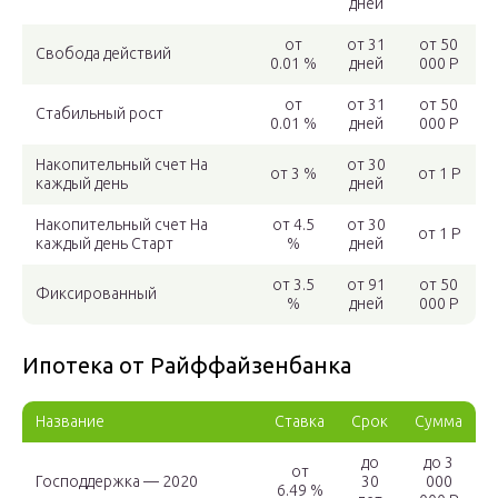
дней
от
от 31
от 50
Свобода действий
0.01 %
дней
000 Р
от
от 31
от 50
Стабильный рост
0.01 %
дней
000 Р
Накопительный счет На
от 30
от 3 %
от 1 Р
каждый день
дней
Накопительный счет На
от 4.5
от 30
от 1 Р
каждый день Старт
%
дней
от 3.5
от 91
от 50
Фиксированный
%
дней
000 Р
Ипотека от Райффайзенбанка
Название
Ставка
Срок
Сумма
до
до 3
от
Господдержка — 2020
30
000
6.49 %