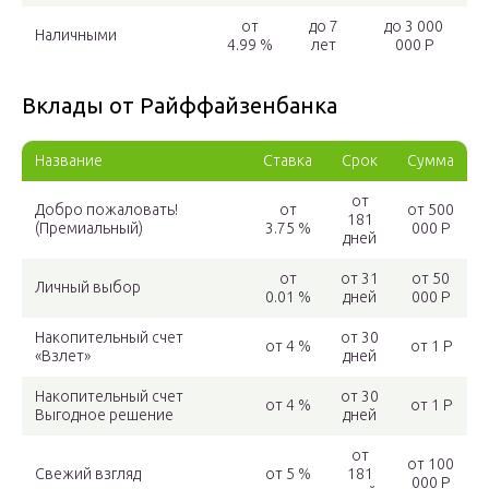
от
до 7
до 3 000
Наличными
4.99 %
лет
000 Р
Вклады от Райффайзенбанка
Название
Ставка
Срок
Сумма
от
Добро пожаловать!
от
от 500
181
(Премиальный)
3.75 %
000 Р
дней
от
от 31
от 50
Личный выбор
0.01 %
дней
000 Р
Накопительный счет
от 30
от 4 %
от 1 Р
«Взлет»
дней
Накопительный счет
от 30
от 4 %
от 1 Р
Выгодное решение
дней
от
от 100
Свежий взгляд
от 5 %
181
000 Р