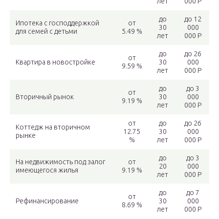
лет
000 Р
до
до 12
Ипотека с господдержкой
от
30
000
для семей с детьми
5.49 %
лет
000 Р
до
до 26
от
Квартира в новостройке
30
000
9.59 %
лет
000 Р
до
до 3
от
Вторичный рынок
30
000
9.19 %
лет
000 Р
от
до
до 26
Коттедж на вторичном
12.75
30
000
рынке
%
лет
000 Р
до
до 3
На недвижимость под залог
от
20
000
имеющегося жилья
9.19 %
лет
000 Р
до
до 7
от
Рефинансирование
30
000
8.69 %
лет
000 Р