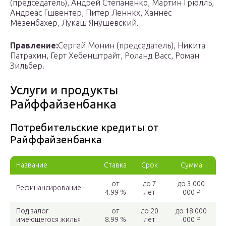
(председатель), Андрей Степаненко, Мартин Грюлль,
Андреас Гшвентер, Питер Леннкх, Ханнес
Мёзенбахер, Лукаш Янушевский.
Правление:
Сергей Монин (председатель), Никита
Патрахин, Герт Хебенштрайт, Роланд Васс, Роман
Зильбер.
Услуги и продукты
Райффайзенбанка
Потребительские кредиты от
Райффайзенбанка
Название
Ставка
Срок
Сумма
от
до 7
до 3 000
Рефинансирование
4.99 %
лет
000 Р
Под залог
от
до 20
до 18 000
имеющегося жилья
8.99 %
лет
000 Р