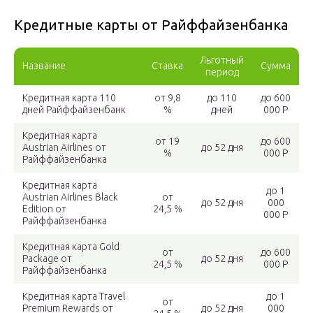
Кредитные карты от Райффайзенбанка
Льготный
Название
Ставка
Сумма
период
Кредитная карта 110
от 9,8
до 110
до 600
дней Райффайзенбанк
%
дней
000 Р
Кредитная карта
от 19
до 600
Austrian Airlines от
до 52 дня
%
000 Р
Райффайзенбанка
Кредитная карта
до 1
Austrian Airlines Black
от
до 52 дня
000
Edition от
24,5 %
000 Р
Райффайзенбанка
Кредитная карта Gold
от
до 600
Package от
до 52 дня
24,5 %
000 Р
Райффайзенбанка
Кредитная карта Travel
до 1
от
Premium Rewards от
до 52 дня
000