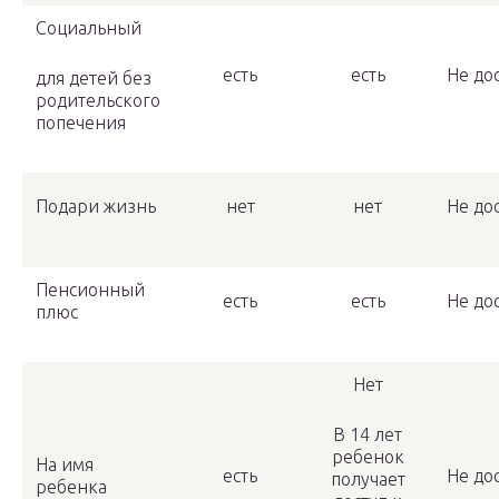
Социальный
есть
есть
Не до
для детей без
родительского
попечения
Подари жизнь
нет
нет
Не до
Пенсионный
есть
есть
Не до
плюс
Нет
В 14 лет
ребенок
На имя
есть
Не до
получает
ребенка