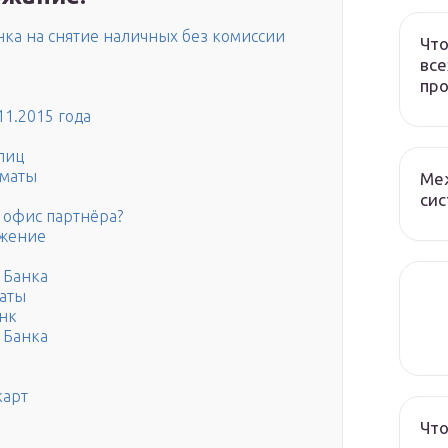
ка на снятие наличных без комиссии
Что
все
про
11.2015 года
лиц
оматы
Ме
сис
 офис партнёра?
ожение
 Банка
аты
нк
 Банка
карт
Что