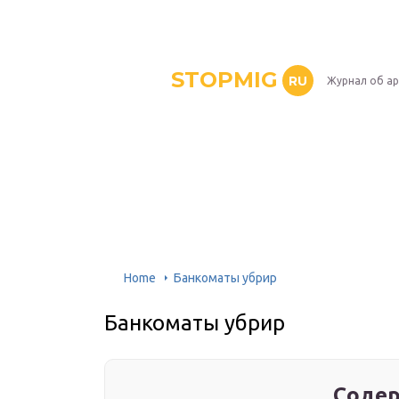
STOPMIG
RU
Журнал об ар
Home
Банкоматы убрир
Банкоматы убрир
Содер