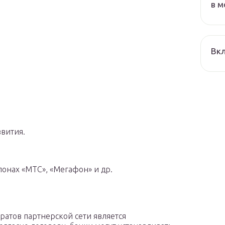
в м
Вкл
звития.
лонах «МТС», «Мегафон» и др.
ратов партнерской сети является