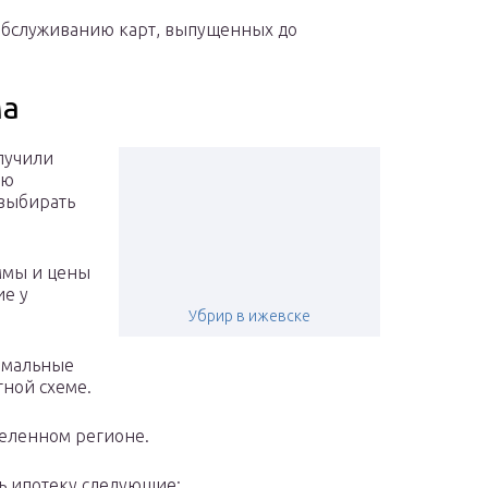
обслуживанию карт, выпущенных до
ма
лучили
ию
 выбирать
уммы и цены
ие у
Убрир в ижевске
симальные
тной схеме.
деленном регионе.
ть ипотеку следующие: