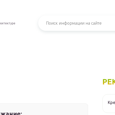
хитектуре
РЕ
Кре
жание: