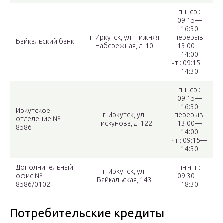
пн.-ср.:
09:15—
16:30
г. Иркутск, ул. Нижняя
перерыв:
Байкальский банк
Набережная, д. 10
13:00—
14:00
чт.: 09:15—
14:30
пн.-ср.:
09:15—
16:30
Иркутское
г. Иркутск, ул.
перерыв:
отделение №
Пискунова, д. 122
13:00—
8586
14:00
чт.: 09:15—
14:30
Дополнительный
пн.-пт.:
г. Иркутск, ул.
офис №
09:30—
Байкальская, 143
8586/0102
18:30
Потребительские кредиты